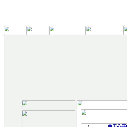
1
关于公开