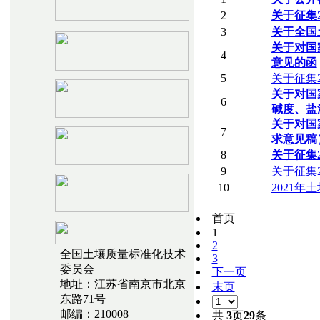
2
关于征集
3
关于全国
关于对国
4
意见的函
5
关于征集
关于对国家
6
碱度、盐
关于对国
7
求意见稿
8
关于征集
9
关于征集
10
2021
首页
1
2
全国土壤质量标准化技术
3
委员会
下一页
地址：江苏省南京市北京
末页
东路71号
邮编：210008
共
3
页
29
条